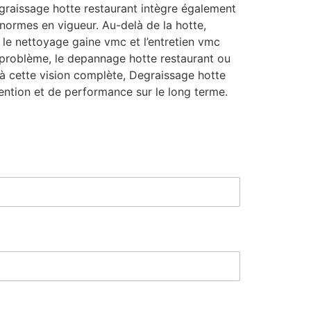
graissage hotte restaurant intègre également
 normes en vigueur. Au-delà de la hotte,
 le nettoyage gaine vmc et l’entretien vmc
e problème, le depannage hotte restaurant ou
ce à cette vision complète, Degraissage hotte
ntion et de performance sur le long terme.
*
N
o
m
T
é
l
é
p
h
o
n
e