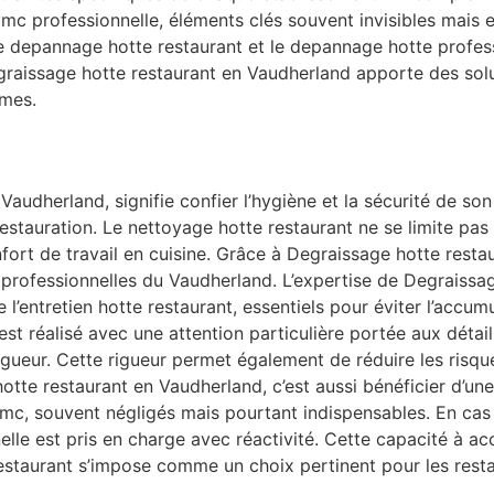
 vmc professionnelle, éléments clés souvent invisibles mais
le depannage hotte restaurant et le depannage hotte profes
egraissage hotte restaurant en Vaudherland apporte des sol
rmes.
Vaudherland, signifie confier l’hygiène et la sécurité de so
stauration. Le nettoyage hotte restaurant ne se limite pas 
 confort de travail en cuisine. Grâce à Degraissage hotte res
 professionnelles du Vaudherland. L’expertise de Degraissa
 l’entretien hotte restaurant, essentiels pour éviter l’accum
st réalisé avec une attention particulière portée aux détails
gueur. Cette rigueur permet également de réduire les risque
tte restaurant en Vaudherland, c’est aussi bénéficier d’une
vmc, souvent négligés mais pourtant indispensables. En ca
lle est pris en charge avec réactivité. Cette capacité à a
staurant s’impose comme un choix pertinent pour les resta