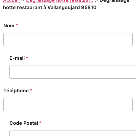
Accueil
>
Degraissage hotte restaurant
>
Degraissage
hotte restaurant à Vallangoujard 95810
*
Nom
*
*
*
E-mail
*
Téléphone
*
Code Postal
*