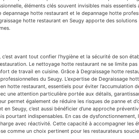
ssionnelle, éléments clés souvent invisibles mais essentie
le depannage hotte restaurant et le depannage hotte profes
egraissage hotte restaurant en Seugy apporte des solutions
rmes.
c’est avant tout confier l’hygiène et la sécurité de son ét
stauration. Le nettoyage hotte restaurant ne se limite pas 
 confort de travail en cuisine. Grâce à Degraissage hotte res
 professionnelles du Seugy. L’expertise de Degraissage hott
ien hotte restaurant, essentiels pour éviter l’accumulation d
ec une attention particulière portée aux détails, garantissan
ur permet également de réduire les risques de panne et d’
 en Seugy, c’est aussi bénéficier d’une approche préventive
s pourtant indispensables. En cas de dysfonctionnement, l
charge avec réactivité. Cette capacité à accompagner les é
se comme un choix pertinent pour les restaurateurs soucieu