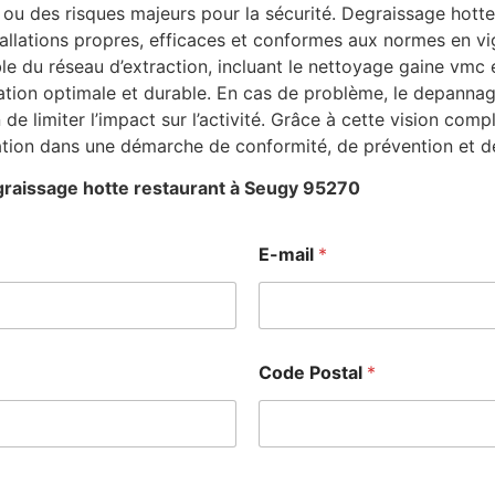
ou des risques majeurs pour la sécurité. Degraissage hotte
stallations propres, efficaces et conformes aux normes en v
 du réseau d’extraction, incluant le nettoyage gaine vmc et
ation optimale et durable. En cas de problème, le depanna
n de limiter l’impact sur l’activité. Grâce à cette vision co
ation dans une démarche de conformité, de prévention et d
raissage hotte restaurant à Seugy 95270
N
E-mail
*
o
m
N
o
m
N
Code Postal
*
o
m