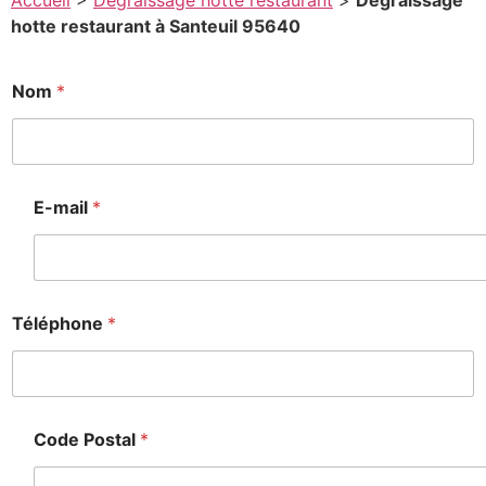
Accueil
>
Degraissage hotte restaurant
>
Degraissage
hotte restaurant à Santeuil 95640
M
Nom
*
e
s
s
a
g
e
E-mail
*
T
é
l
é
p
h
Téléphone
*
o
n
e
N
o
Code Postal
*
m