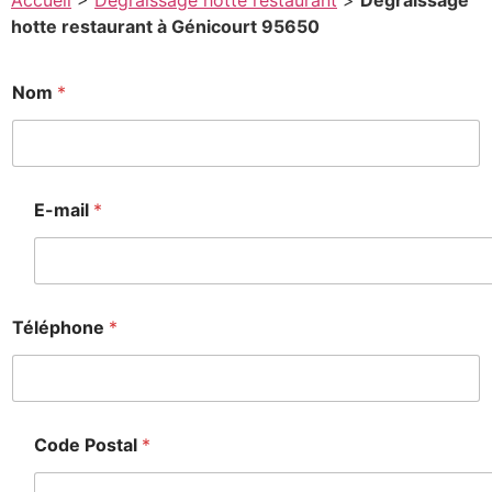
Accueil
>
Degraissage hotte restaurant
>
Degraissage
hotte restaurant à Génicourt 95650
Nom
*
E-mail
*
Téléphone
*
Code Postal
*