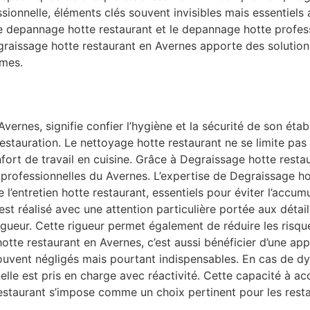
ssionnelle, éléments clés souvent invisibles mais essentie
le depannage hotte restaurant et le depannage hotte profes
egraissage hotte restaurant en Avernes apporte des solution
rmes.
vernes, signifie confier l’hygiène et la sécurité de son éta
stauration. Le nettoyage hotte restaurant ne se limite pas 
 confort de travail en cuisine. Grâce à Degraissage hotte res
 professionnelles du Avernes. L’expertise de Degraissage ho
 l’entretien hotte restaurant, essentiels pour éviter l’accum
st réalisé avec une attention particulière portée aux détails
gueur. Cette rigueur permet également de réduire les risque
tte restaurant en Avernes, c’est aussi bénéficier d’une app
ouvent négligés mais pourtant indispensables. En cas de d
lle est pris en charge avec réactivité. Cette capacité à a
staurant s’impose comme un choix pertinent pour les resta