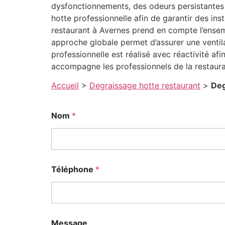
dysfonctionnements, des odeurs persistantes 
hotte professionnelle afin de garantir des in
restaurant à Avernes prend en compte l’ensemb
approche globale permet d’assurer une ventil
professionnelle est réalisé avec réactivité afi
accompagne les professionnels de la restaur
Accueil
>
Degraissage hotte restaurant
>
Deg
E
Nom
*
-
m
a
i
l
E
Téléphone
*
-
m
a
i
l
*
Message