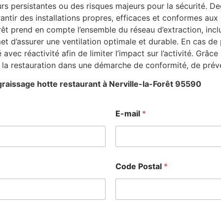
 persistantes ou des risques majeurs pour la sécurité. De
rantir des installations propres, efficaces et conformes aux
rêt prend en compte l’ensemble du réseau d’extraction, incl
et d’assurer une ventilation optimale et durable. En cas d
 avec réactivité afin de limiter l’impact sur l’activité. Grâ
la restauration dans une démarche de conformité, de préve
raissage hotte restaurant à Nerville-la-Forêt 95590
N
E-mail
*
o
m
C
o
d
e
Code Postal
*
P
o
s
t
a
l