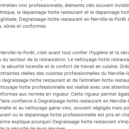
ntretien vmc professionnelle, éléments clés souvent invisi
hnique, le depannage hotte restaurant et le depannage hott
 globale, Degraissage hotte restaurant en Nerville-la-Forêt
s, sûres et conformes.
erville-la-Forêt, c’est avant tout confier l’hygiène et la sé
du secteur de la restauration. Le nettoyage hotte restauran
ir, la sécurité incendie et le confort de travail en cuisine. 
traintes réelles des cuisines professionnelles du Nerville-l
 degraissage hotte restaurant et de l’entretien hotte restau
ettoyage hotte professionnelle est réalisé avec une attentio
conformes aux normes en vigueur. Cette rigueur permet égal
Faire confiance à Degraissage hotte restaurant en Nerville-l
onnelle et au nettoyage gaine vmc, souvent négligés mais p
rant ou le depannage hotte professionnelle est pris en cha
terme explique pourquoi Degraissage hotte restaurant s’im
e la sécurité de leurs équipes.