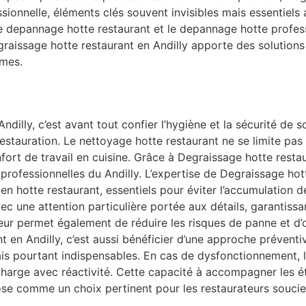
ssionnelle, éléments clés souvent invisibles mais essentie
le depannage hotte restaurant et le depannage hotte profes
egraissage hotte restaurant en Andilly apporte des solution
rmes.
ndilly, c’est avant tout confier l’hygiène et la sécurité de
stauration. Le nettoyage hotte restaurant ne se limite pas 
 confort de travail en cuisine. Grâce à Degraissage hotte res
 professionnelles du Andilly. L’expertise de Degraissage hot
ien hotte restaurant, essentiels pour éviter l’accumulation d
ec une attention particulière portée aux détails, garantissan
ur permet également de réduire les risques de panne et d’
 en Andilly, c’est aussi bénéficier d’une approche préventiv
s pourtant indispensables. En cas de dysfonctionnement, l
charge avec réactivité. Cette capacité à accompagner les é
se comme un choix pertinent pour les restaurateurs soucieu