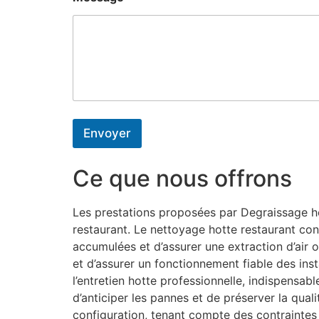
e
E
-
m
a
i
l
Envoyer
Ce que nous offrons
Les prestations proposées par Degraissage hot
restaurant. Le nettoyage hotte restaurant con
accumulées et d’assurer une extraction d’air o
et d’assurer un fonctionnement fiable des inst
l’entretien hotte professionnelle, indispensa
d’anticiper les pannes et de préserver la qual
configuration, tenant compte des contraintes