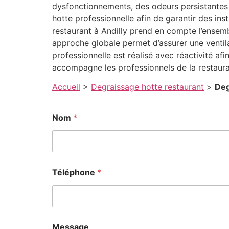
dysfonctionnements, des odeurs persistantes 
hotte professionnelle afin de garantir des in
restaurant à Andilly prend en compte l’ensemb
approche globale permet d’assurer une ventil
professionnelle est réalisé avec réactivité afi
accompagne les professionnels de la restaur
Accueil
>
Degraissage hotte restaurant
>
Deg
M
Nom
*
e
s
s
a
g
e
Téléphone
*
M
e
s
s
a
g
Message