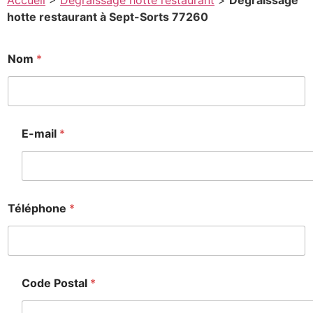
Accueil
>
Degraissage hotte restaurant
>
Degraissage
hotte restaurant à Sept-Sorts 77260
P
Nom
*
o
s
t
a
l
*
E-mail
*
C
o
d
e
Téléphone
*
Code Postal
*