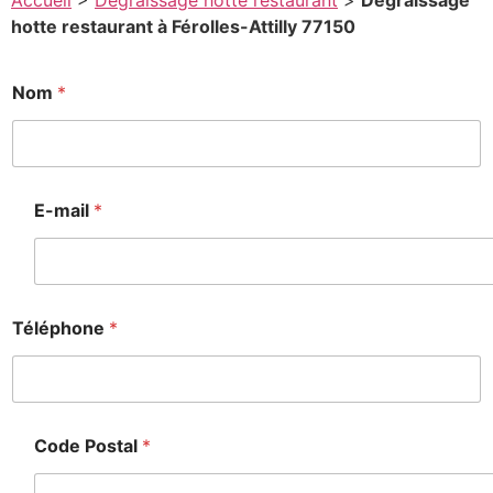
Accueil
>
Degraissage hotte restaurant
>
Degraissage
hotte restaurant à Férolles-Attilly 77150
Nom
*
E-mail
*
Téléphone
*
Code Postal
*