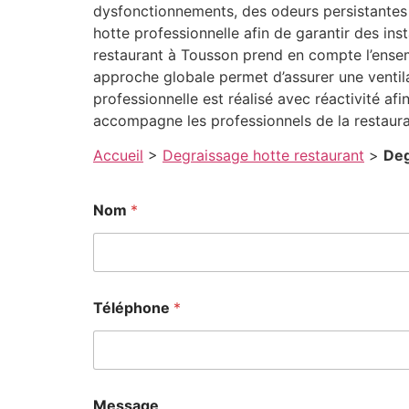
dysfonctionnements, des odeurs persistantes 
hotte professionnelle afin de garantir des in
restaurant à Tousson prend en compte l’ensemb
approche globale permet d’assurer une ventil
professionnelle est réalisé avec réactivité afi
accompagne les professionnels de la restaur
Accueil
>
Degraissage hotte restaurant
>
Deg
M
Nom
*
e
s
s
a
g
e
Téléphone
*
N
o
m
*
Message