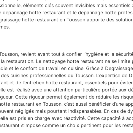
ssionnelle, éléments clés souvent invisibles mais essentie
le depannage hotte restaurant et le depannage hotte profes
egraissage hotte restaurant en Tousson apporte des solutio
rmes.
Tousson, revient avant tout à confier l’hygiène et la sécuri
a restauration. Le nettoyage hotte restaurant ne se limite p
cendie et le confort de travail en cuisine. Grâce à Degraissa
 des cuisines professionnelles du Tousson. L’expertise de 
ant et de l’entretien hotte restaurant, essentiels pour évite
le est réalisé avec une attention particulière portée aux dét
gueur. Cette rigueur permet également de réduire les risque
tte restaurant en Tousson, c’est aussi bénéficier d’une app
ouvent négligés mais pourtant indispensables. En cas de d
lle est pris en charge avec réactivité. Cette capacité à a
staurant s’impose comme un choix pertinent pour les resta