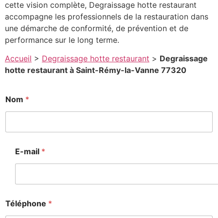
cette vision complète, Degraissage hotte restaurant
accompagne les professionnels de la restauration dans
une démarche de conformité, de prévention et de
performance sur le long terme.
Accueil
>
Degraissage hotte restaurant
>
Degraissage
hotte restaurant à Saint-Rémy-la-Vanne 77320
*
Nom
*
P
o
s
t
a
l
E-mail
*
*
Téléphone
*