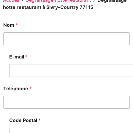
Accueil
>
Degraissage hotte restaurant
>
Degraissage
hotte restaurant à Sivry-Courtry 77115
M
Nom
*
e
s
s
a
g
e
E-mail
*
*
*
Téléphone
*
Code Postal
*