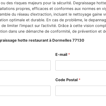
ou des risques majeurs pour la sécurité. Degraissage hotte
stallations propres, efficaces et conformes aux normes en v
mble du réseau d’extraction, incluant le nettoyage gaine vm
ation optimale et durable. En cas de problème, le depanna
n de limiter l’impact sur l’activité. Grâce à cette vision co
ation dans une démarche de conformité, de prévention et d
raissage hotte restaurant à Dormelles 77130
E
E-mail
*
-
m
a
i
l
T
Code Postal
*
é
l
é
p
h
o