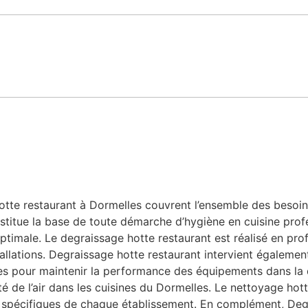
n
e
*
te restaurant à Dormelles couvrent l’ensemble des besoins l
stitue la base de toute démarche d’hygiène en cuisine profe
ptimale. Le degraissage hotte restaurant est réalisé en prof
allations. Degraissage hotte restaurant intervient également
bles pour maintenir la performance des équipements dans la
ité de l’air dans les cuisines du Dormelles. Le nettoyage ho
 spécifiques de chaque établissement. En complément, Degr