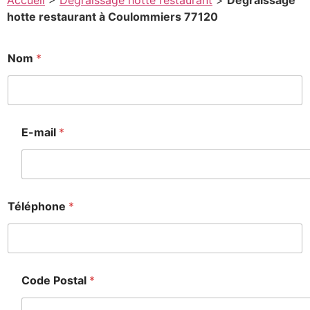
Accueil
>
Degraissage hotte restaurant
>
Degraissage
hotte restaurant à Coulommiers 77120
Nom
*
E-mail
*
Téléphone
*
Code Postal
*