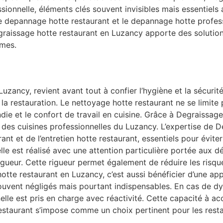
ssionnelle, éléments clés souvent invisibles mais essentie
le depannage hotte restaurant et le depannage hotte profes
egraissage hotte restaurant en Luzancy apporte des solutio
rmes.
Luzancy, revient avant tout à confier l’hygiène et la sécuri
a restauration. Le nettoyage hotte restaurant ne se limite p
cendie et le confort de travail en cuisine. Grâce à Degraissa
 des cuisines professionnelles du Luzancy. L’expertise de D
ant et de l’entretien hotte restaurant, essentiels pour évite
le est réalisé avec une attention particulière portée aux dét
gueur. Cette rigueur permet également de réduire les risque
tte restaurant en Luzancy, c’est aussi bénéficier d’une app
ouvent négligés mais pourtant indispensables. En cas de d
lle est pris en charge avec réactivité. Cette capacité à a
staurant s’impose comme un choix pertinent pour les resta