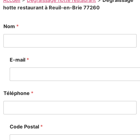
Accueil
>
Degraissage hotte restaurant
>
Degraissage
hotte restaurant à Reuil-en-Brie 77260
*
Nom
*
o
o
E-mail
*
Téléphone
*
Code Postal
*