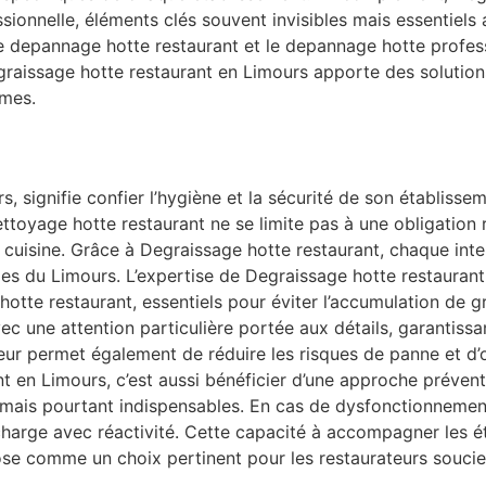
ssionnelle, éléments clés souvent invisibles mais essentie
le depannage hotte restaurant et le depannage hotte profes
egraissage hotte restaurant en Limours apporte des solution
rmes.
s, signifie confier l’hygiène et la sécurité de son établiss
toyage hotte restaurant ne se limite pas à une obligation rég
 en cuisine. Grâce à Degraissage hotte restaurant, chaque in
lles du Limours. L’expertise de Degraissage hotte restaurant
 hotte restaurant, essentiels pour éviter l’accumulation de g
ec une attention particulière portée aux détails, garantissan
ur permet également de réduire les risques de panne et d’
t en Limours, c’est aussi bénéficier d’une approche préventi
mais pourtant indispensables. En cas de dysfonctionnement
charge avec réactivité. Cette capacité à accompagner les é
se comme un choix pertinent pour les restaurateurs soucieu