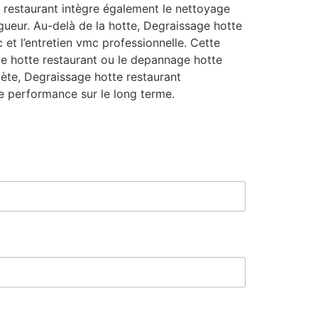
 restaurant intègre également le nettoyage
igueur. Au-delà de la hotte, Degraissage hotte
et l’entretien vmc professionnelle. Cette
ge hotte restaurant ou le depannage hotte
mplète, Degraissage hotte restaurant
e performance sur le long terme.
C
o
d
e
*
C
o
d
e