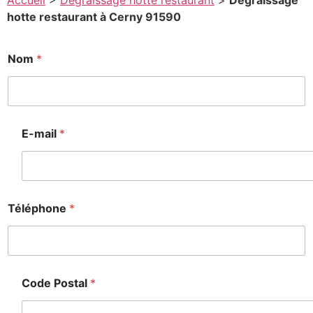
Accueil
>
Degraissage hotte restaurant
>
Degraissage
hotte restaurant à Cerny 91590
T
Nom
*
é
l
é
p
h
o
E-mail
*
n
e
*
P
o
s
Téléphone
*
t
a
l
Code Postal
*