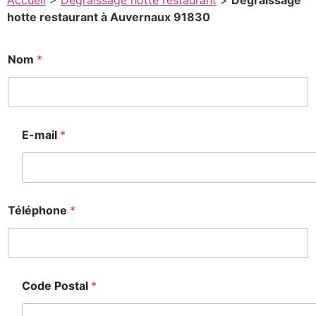
Accueil
>
Degraissage hotte restaurant
>
Degraissage
hotte restaurant à Auvernaux 91830
E
Nom
*
-
m
a
i
l
*
E-mail
*
*
Téléphone
*
Code Postal
*