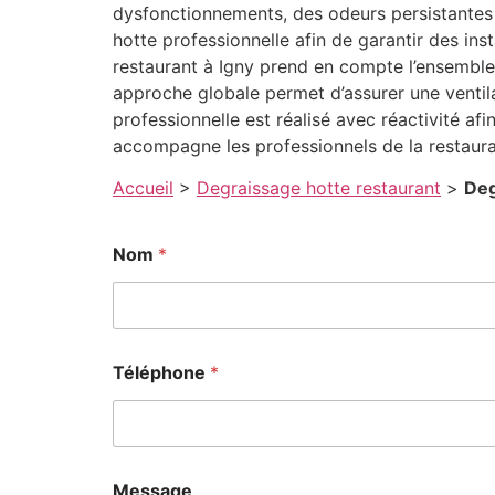
dysfonctionnements, des odeurs persistantes 
hotte professionnelle afin de garantir des in
restaurant à Igny prend en compte l’ensemble 
approche globale permet d’assurer une ventil
professionnelle est réalisé avec réactivité afi
accompagne les professionnels de la restaur
Accueil
>
Degraissage hotte restaurant
>
Deg
C
Nom
*
o
d
e
N
o
m
Téléphone
*
*
Message