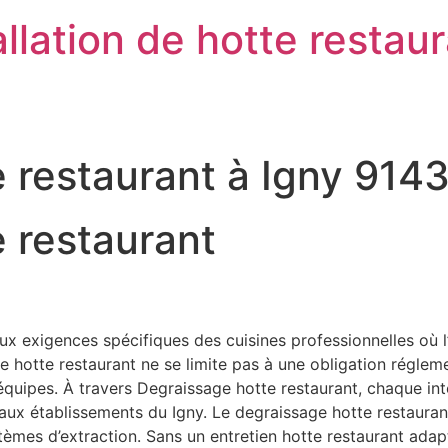
llation de hotte restau
 restaurant à Igny 914
 restaurant
x exigences spécifiques des cuisines professionnelles où l
otte restaurant ne se limite pas à une obligation réglementai
s équipes. À travers Degraissage hotte restaurant, chaque in
s aux établissements du Igny. Le degraissage hotte restauran
stèmes d’extraction. Sans un entretien hotte restaurant ad