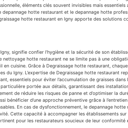
ssionnelle, éléments clés souvent invisibles mais essentie
le depannage hotte restaurant et le depannage hotte profes
egraissage hotte restaurant en Igny apporte des solutions co
Igny, signifie confier l’hygiène et la sécurité de son établ
e nettoyage hotte restaurant ne se limite pas à une obligati
ravail en cuisine. Grâce à Degraissage hotte restaurant, cha
lles du Igny. L’expertise de Degraissage hotte restaurant re
urant, essentiels pour éviter l’accumulation de graisses dans
 particulière portée aux détails, garantissant des installat
ement de réduire les risques de panne et d’optimiser la dur
ssi bénéficier d’une approche préventive grâce à l’entretie
nsables. En cas de dysfonctionnement, le depannage hotte 
tivité. Cette capacité à accompagner les établissements su
inent pour les restaurateurs soucieux de leur conformité et