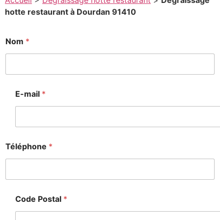
Accueil
>
Degraissage hotte restaurant
>
Degraissage
hotte restaurant à Dourdan 91410
Nom
*
o
*
e
s
E-mail
*
s
a
g
e
Téléphone
*
Code Postal
*