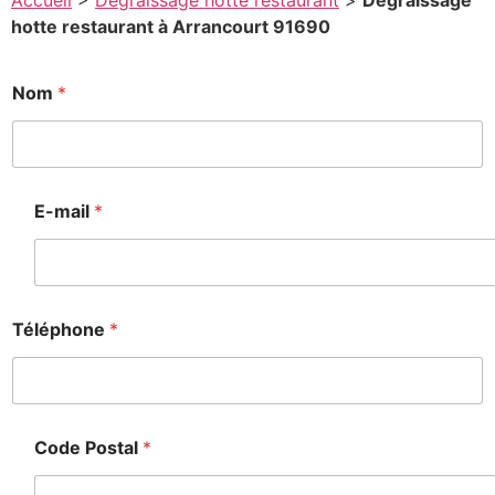
Accueil
>
Degraissage hotte restaurant
>
Degraissage
hotte restaurant à Arrancourt 91690
E
Nom
*
-
a
i
l
E
E-mail
*
-
a
i
l
Téléphone
*
e
s
s
a
g
Code Postal
*
e