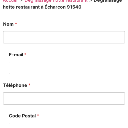
Accueil
>
Degraissage hotte restaurant
>
Degraissage
hotte restaurant à Écharcon 91540
C
Nom
*
o
d
e
*
M
e
E-mail
*
s
s
a
g
e
Téléphone
*
Code Postal
*