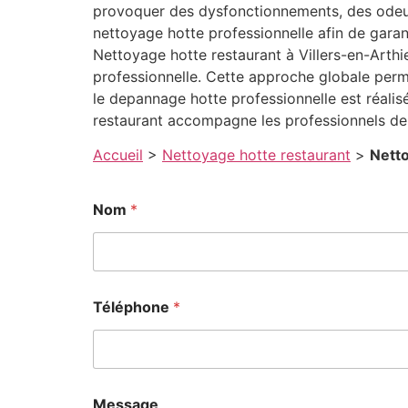
provoquer des dysfonctionnements, des odeurs
nettoyage hotte professionnelle afin de garan
Nettoyage hotte restaurant à Villers-en-Arthi
professionnelle. Cette approche globale perm
le depannage hotte professionnelle est réalisé
restaurant accompagne les professionnels de 
Accueil
>
Nettoyage hotte restaurant
>
Netto
*
Nom
*
T
é
l
é
p
h
Téléphone
*
o
n
e
*
Message