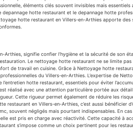
ssionnelle, éléments clés souvent invisibles mais essentie
le depannage hotte restaurant et le depannage hotte profes
ettoyage hotte restaurant en Villers-en-Arthies apporte des 
conformes.
n-Arthies, signifie confier l’hygiène et la sécurité de son é
stauration. Le nettoyage hotte restaurant ne se limite pas 
 confort de travail en cuisine. Grâce à Nettoyage hotte resta
 professionnelles du Villers-en-Arthies. L’expertise de Nett
 l’entretien hotte restaurant, essentiels pour éviter l’accum
st réalisé avec une attention particulière portée aux détails
gueur. Cette rigueur permet également de réduire les risque
 restaurant en Villers-en-Arthies, c’est aussi bénéficier d
vmc, souvent négligés mais pourtant indispensables. En ca
lle est pris en charge avec réactivité. Cette capacité à a
aurant s’impose comme un choix pertinent pour les restaur