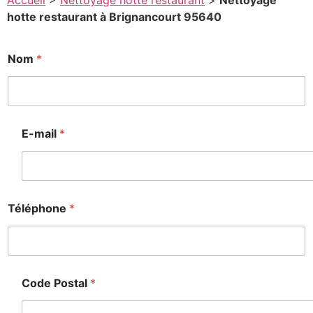
Accueil
>
Nettoyage hotte restaurant
>
Nettoyage
hotte restaurant à Brignancourt 95640
N
Nom
*
o
m
*
C
o
d
E-mail
*
e
Téléphone
*
Code Postal
*