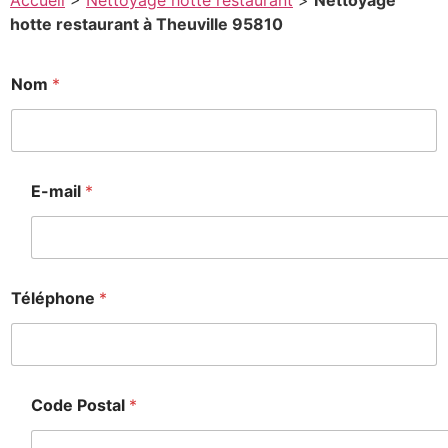
Accueil
>
Nettoyage hotte restaurant
>
Nettoyage
hotte restaurant à Theuville 95810
M
Nom
*
e
s
s
a
g
e
E-mail
*
*
C
o
d
e
Téléphone
*
Code Postal
*