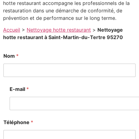
hotte restaurant accompagne les professionnels de la
restauration dans une démarche de conformité, de
prévention et de performance sur le long terme.
Accueil
>
Nettoyage hotte restaurant
>
Nettoyage
hotte restaurant à Saint-Martin-du-Tertre 95270
*
Nom
*
P
o
s
t
a
l
E-mail
*
*
Téléphone
*