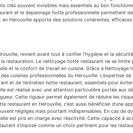
nts clés souvent invisibles mais essentiels au bon fonction
rant et le depannage hotte professionnelle permettent de r
en Hérouville apporte des solutions cohérentes, efficaces 
ouville, revient avant tout à confier l’hygiène et la sécuri
a restauration. Le nettoyage hotte restaurant ne se limite p
cendie et le confort de travail en cuisine. Grâce à Nettoyage
des cuisines professionnelles du Hérouville. L’expertise d
ant et de l’entretien hotte restaurant, essentiels pour évite
le est réalisé avec une attention particulière portée aux dét
gueur. Cette rigueur permet également de réduire les risque
e restaurant en Hérouville, c’est aussi bénéficier d’une app
ouvent négligés mais pourtant indispensables. En cas de d
lle est pris en charge avec réactivité. Cette capacité à a
aurant s’impose comme un choix pertinent pour les restaur