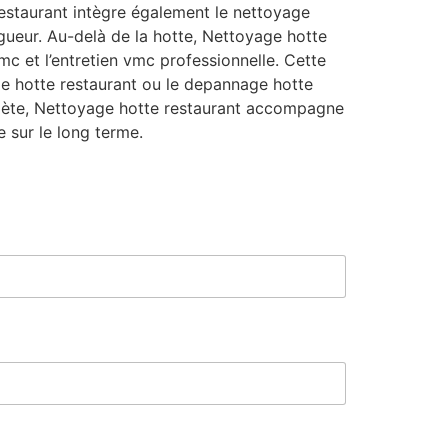
estaurant intègre également le nettoyage
igueur. Au-delà de la hotte, Nettoyage hotte
mc et l’entretien vmc professionnelle. Cette
ge hotte restaurant ou le depannage hotte
complète, Nettoyage hotte restaurant accompagne
 sur le long terme.
*
*
T
é
l
é
p
h
o
n
e