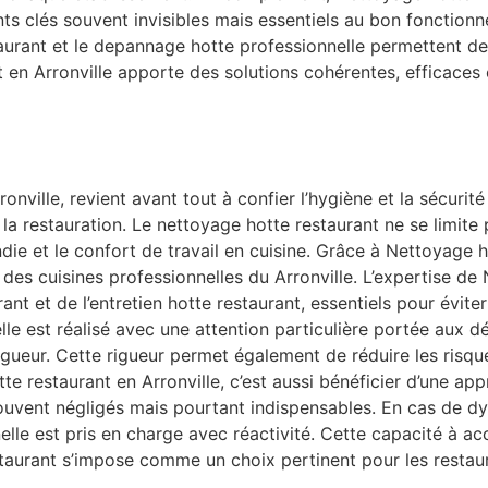
nts clés souvent invisibles mais essentiels au bon fonction
rant et le depannage hotte professionnelle permettent de r
en Arronville apporte des solutions cohérentes, efficaces 
onville, revient avant tout à confier l’hygiène et la sécuri
a restauration. Le nettoyage hotte restaurant ne se limite p
cendie et le confort de travail en cuisine. Grâce à Nettoyage
des cuisines professionnelles du Arronville. L’expertise de
ant et de l’entretien hotte restaurant, essentiels pour évite
le est réalisé avec une attention particulière portée aux dét
gueur. Cette rigueur permet également de réduire les risque
 restaurant en Arronville, c’est aussi bénéficier d’une app
ouvent négligés mais pourtant indispensables. En cas de d
lle est pris en charge avec réactivité. Cette capacité à a
aurant s’impose comme un choix pertinent pour les restaur