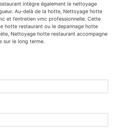
estaurant intègre également le nettoyage
igueur. Au-delà de la hotte, Nettoyage hotte
c et l’entretien vmc professionnelle. Cette
ge hotte restaurant ou le depannage hotte
complète, Nettoyage hotte restaurant accompagne
 sur le long terme.
M
e
s
s
a
g
e
*
E
-
m
a
i