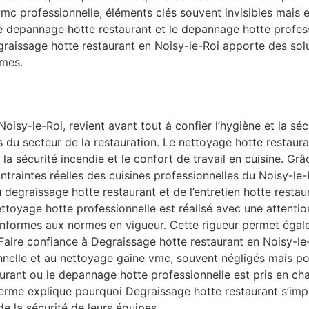
 vmc professionnelle, éléments clés souvent invisibles mais
le depannage hotte restaurant et le depannage hotte profes
egraissage hotte restaurant en Noisy-le-Roi apporte des sol
rmes.
oisy-le-Roi, revient avant tout à confier l’hygiène et la sé
du secteur de la restauration. Le nettoyage hotte restauran
ir, la sécurité incendie et le confort de travail en cuisine. 
traintes réelles des cuisines professionnelles du Noisy-le-
 degraissage hotte restaurant et de l’entretien hotte restau
ettoyage hotte professionnelle est réalisé avec une attentio
conformes aux normes en vigueur. Cette rigueur permet égal
Faire confiance à Degraissage hotte restaurant en Noisy-le-
onnelle et au nettoyage gaine vmc, souvent négligés mais p
rant ou le depannage hotte professionnelle est pris en cha
terme explique pourquoi Degraissage hotte restaurant s’im
e la sécurité de leurs équipes.