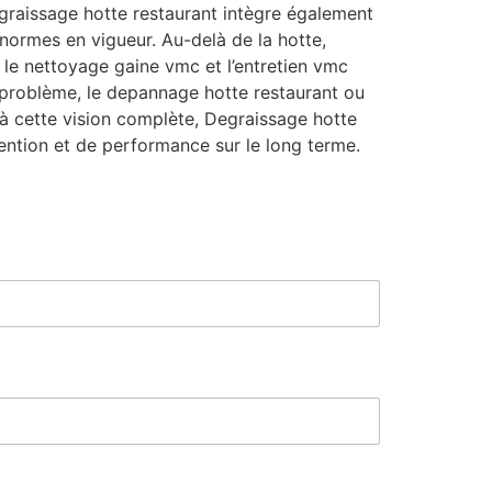
graissage hotte restaurant intègre également
 normes en vigueur. Au-delà de la hotte,
 le nettoyage gaine vmc et l’entretien vmc
e problème, le depannage hotte restaurant ou
ce à cette vision complète, Degraissage hotte
ntion et de performance sur le long terme.
E
-
m
a
i
l
C
o
d
e
C
o
d