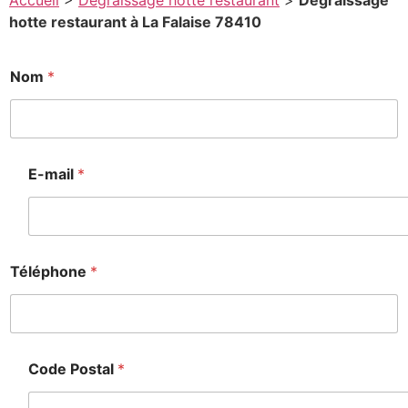
Accueil
>
Degraissage hotte restaurant
>
Degraissage
hotte restaurant à La Falaise 78410
N
Nom
*
o
m
*
T
é
l
E-mail
*
é
p
h
o
n
e
Téléphone
*
Code Postal
*