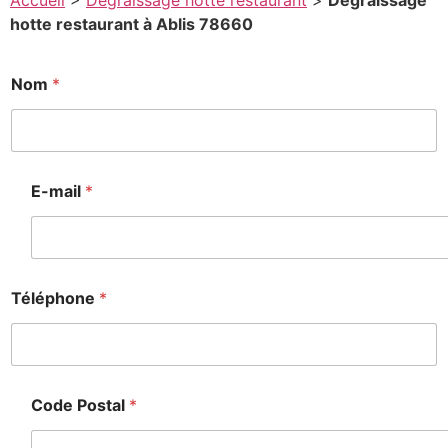
Accueil
>
Degraissage hotte restaurant
>
Degraissage
hotte restaurant à Ablis 78660
Nom
*
o
d
e
o
d
E-mail
*
e
e
s
s
a
Téléphone
*
g
e
Code Postal
*