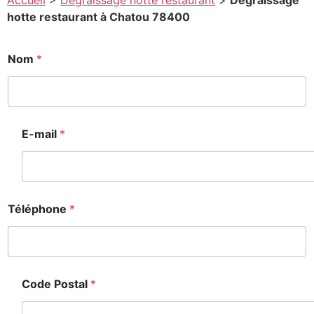
Accueil
>
Degraissage hotte restaurant
>
Degraissage
hotte restaurant à Chatou 78400
*
Nom
*
C
o
d
e
E
-
E-mail
*
m
a
i
l
Téléphone
*
Code Postal
*