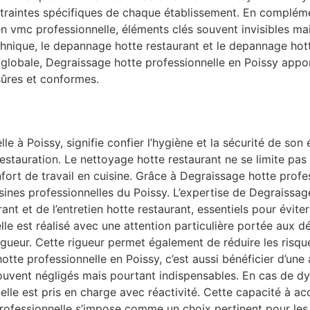
traintes spécifiques de chaque établissement. En compléme
en vmc professionnelle, éléments clés souvent invisibles m
hnique, le depannage hotte restaurant et le depannage hott
 globale, Degraissage hotte professionnelle en Poissy appor
sûres et conformes.
e à Poissy, signifie confier l’hygiène et la sécurité de son
stauration. Le nettoyage hotte restaurant ne se limite pas 
 confort de travail en cuisine. Grâce à Degraissage hotte pro
sines professionnelles du Poissy. L’expertise de Degraissag
ant et de l’entretien hotte restaurant, essentiels pour évite
le est réalisé avec une attention particulière portée aux dét
gueur. Cette rigueur permet également de réduire les risque
tte professionnelle en Poissy, c’est aussi bénéficier d’une 
ouvent négligés mais pourtant indispensables. En cas de d
lle est pris en charge avec réactivité. Cette capacité à a
ofessionnelle s’impose comme un choix pertinent pour les 