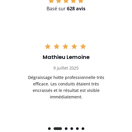
Basé sur
628 avis
Mathieu Lemoine
9 juillet 2025
en
Dégraissage hotte professionnelle très
et
efficace. Les conduits étaient très
ri
ux
encrassés et le résultat est visible
au
immédiatement.