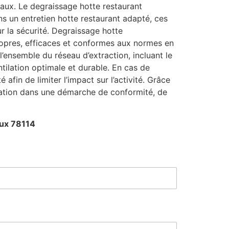
aux. Le degraissage hotte restaurant
ns un entretien hotte restaurant adapté, ces
 la sécurité. Degraissage hotte
propres, efficaces et conformes aux normes en
ensemble du réseau d’extraction, incluant le
tilation optimale et durable. En cas de
fin de limiter l’impact sur l’activité. Grâce
ration dans une démarche de conformité, de
aux 78114
*
M
e
s
s
a
g
e
M