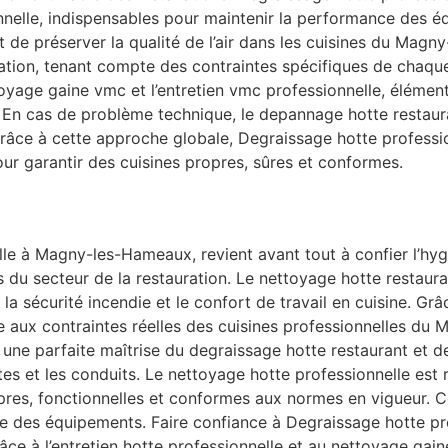
ionnelle, indispensables pour maintenir la performance des 
et de préserver la qualité de l’air dans les cuisines du Ma
ration, tenant compte des contraintes spécifiques de chaq
oyage gaine vmc et l’entretien vmc professionnelle, élément
En cas de problème technique, le depannage hotte restaura
. Grâce à cette approche globale, Degraissage hotte profe
our garantir des cuisines propres, sûres et conformes.
le à Magny-les-Hameaux, revient avant tout à confier l’hyg
du secteur de la restauration. Le nettoyage hotte restauran
ir, la sécurité incendie et le confort de travail en cuisine. G
 aux contraintes réelles des cuisines professionnelles du
ne parfaite maîtrise du degraissage hotte restaurant et de 
tes et les conduits. Le nettoyage hotte professionnelle est 
ropres, fonctionnelles et conformes aux normes en vigueur. 
vie des équipements. Faire confiance à Degraissage hotte p
âce à l’entretien hotte professionnelle et au nettoyage ga