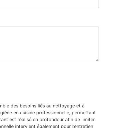
e
s
s
a
g
e
ble des besoins liés au nettoyage et à
ygiène en cuisine professionnelle, permettant
ant est réalisé en profondeur afin de limiter
nnelle intervient également pour l’entretien