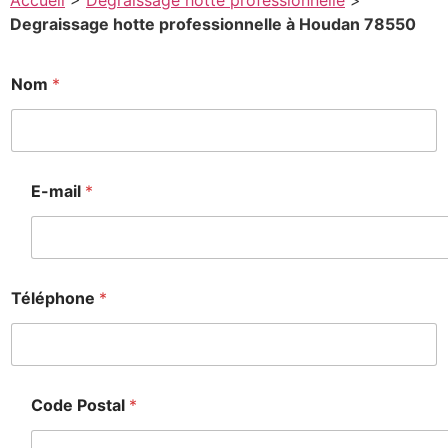
Accueil
>
Degraissage hotte professionnelle
>
Degraissage hotte professionnelle à Houdan 78550
M
Nom
*
e
s
s
a
g
e
E-mail
*
P
o
s
t
a
l
Téléphone
*
*
Code Postal
*