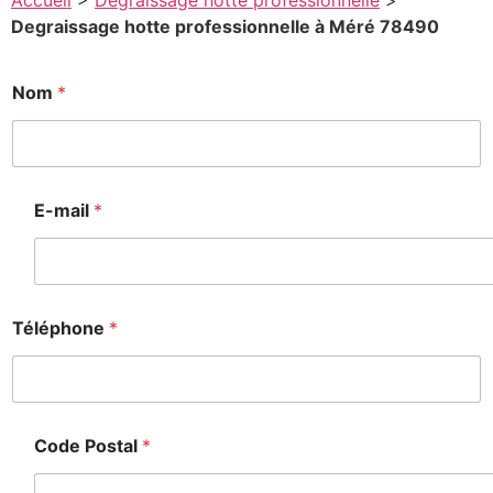
Accueil
>
Degraissage hotte professionnelle
>
Degraissage hotte professionnelle à Méré 78490
P
Nom
*
o
s
t
a
l
M
E-mail
*
e
s
s
a
g
e
Téléphone
*
*
Code Postal
*