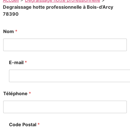
Accueil
>
Degraissage hotte professionnelle
>
Degraissage hotte professionnelle à Bois-d’Arcy
78390
*
Nom
*
*
*
E-mail
*
Téléphone
*
Code Postal
*