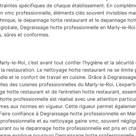
traintes spécifiques de chaque établissement. En compléme
en vmc professionnelle, éléments clés souvent invisibles m
hnique, le depannage hotte restaurant et le depannage hott
 globale, Degraissage hotte professionnelle en Marly-le-Ro
s, sûres et conformes.
rly-le-Roi, c’est avant tout confier l’hygiène et la sécurit
a restauration. Le nettoyage hotte restaurant ne se limite p
cendie et le confort de travail en cuisine. Grâce à Degraissa
les des cuisines professionnelles du Marly-le-Roi. L’expert
e hotte restaurant et de l’entretien hotte restaurant, essent
hotte professionnelle est réalisé avec une attention particu
ormes aux normes en vigueur. Cette rigueur permet égalemen
aire confiance à Degraissage hotte professionnelle en Marly
e professionnelle et au nettoyage gaine vmc, souvent néglig
rant ou le depannage hotte professionnelle est pris en cha
terme explique pourquoi Degraissage hotte professionnelle