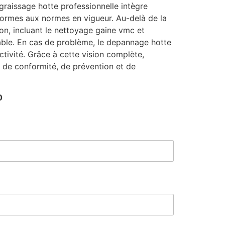
raissage hotte professionnelle intègre
nformes aux normes en vigueur. Au-delà de la
on, incluant le nettoyage gaine vmc et
rable. En cas de problème, le depannage hotte
activité. Grâce à cette vision complète,
 de conformité, de prévention et de
0
M
e
s
s
a
g
e
M
e
s
s