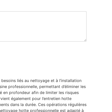
a
g
e
*
esoins liés au nettoyage et à l’installation
ine professionnelle, permettant d’éliminer les
é en profondeur afin de limiter les risques
rvient également pour l’entretien hotte
ments dans la durée. Ces opérations régulières
e nettoyage hotte professionnelle est adapté à