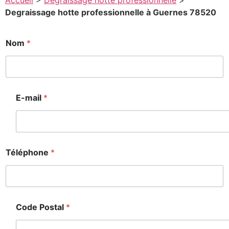
Accueil
>
Degraissage hotte professionnelle
>
Degraissage hotte professionnelle à Guernes 78520
*
Nom
*
*
M
e
s
s
a
E-mail
*
g
e
Téléphone
*
Code Postal
*