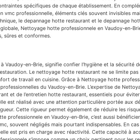
ontraintes spécifiques de chaque établissement. En compl
en vmc professionnelle, éléments clés souvent invisibles m
hnique, le depannage hotte restaurant et le depannage hott
e globale, Nettoyage hotte professionnele en Vaudoy-en-Bri
s, sûres et conformes.
à Vaudoy-en-Brie, signifie confier l’hygiène et la sécurité 
stauration. Le nettoyage hotte restaurant ne se limite pas 
 confort de travail en cuisine. Grâce à Nettoyage hotte prof
s professionnelles du Vaudoy-en-Brie. L’expertise de Nettoy
ant et de l’entretien hotte restaurant, essentiels pour évite
le est réalisé avec une attention particulière portée aux dét
gueur. Cette rigueur permet également de réduire les risque
e professionnele en Vaudoy-en-Brie, c’est aussi bénéficier
vmc, souvent négligés mais pourtant indispensables. En ca
lle est pris en charge avec réactivité. Cette capacité à a
essionnele s’impose comme un choix pertinent pour les res