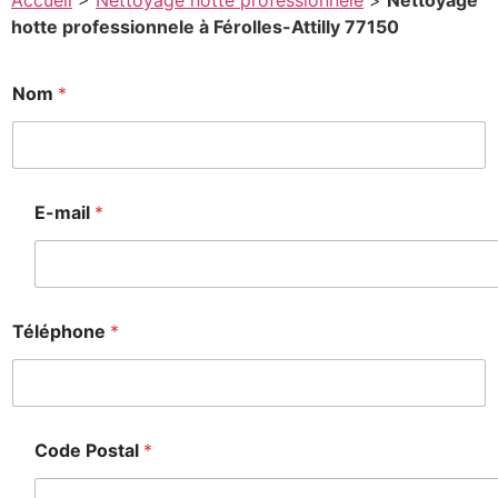
Accueil
>
Nettoyage hotte professionnele
>
Nettoyage
hotte professionnele à Férolles-Attilly 77150
Nom
*
é
l
é
p
h
o
E-mail
*
n
e
é
l
é
Téléphone
*
p
h
o
n
e
Code Postal
*
o