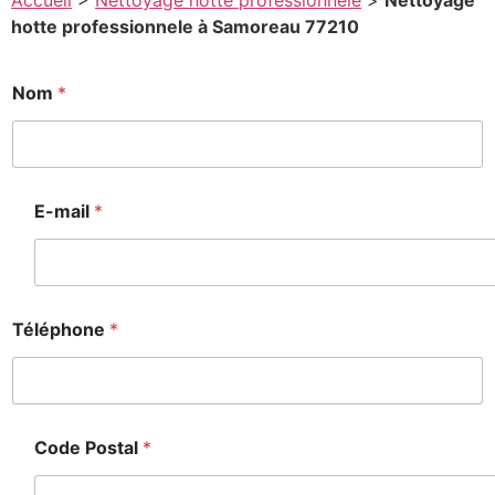
Accueil
>
Nettoyage hotte professionnele
>
Nettoyage
hotte professionnele à Samoreau 77210
E
Nom
*
-
a
i
l
E-mail
*
e
s
s
a
g
e
Téléphone
*
P
o
s
t
a
Code Postal
*
l