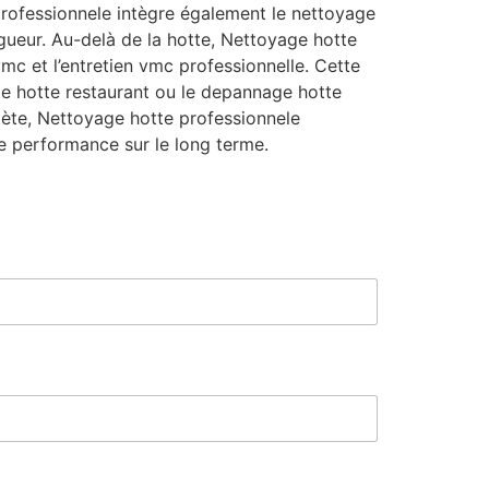
professionnele intègre également le nettoyage
igueur. Au-delà de la hotte, Nettoyage hotte
mc et l’entretien vmc professionnelle. Cette
ge hotte restaurant ou le depannage hotte
mplète, Nettoyage hotte professionnele
e performance sur le long terme.
C
o
d
e
N
o
m
M
e
s
s
a
g