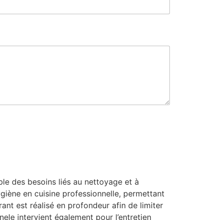
e
s
s
a
g
e
le des besoins liés au nettoyage et à
ygiène en cuisine professionnelle, permettant
ant est réalisé en profondeur afin de limiter
nele intervient également pour l’entretien