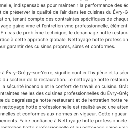
ionnelle, indispensables pour maintenir la performance des 
t de préserver la qualité de l’air dans les cuisines du Évry
ration, tenant compte des contraintes spécifiques de chaq
yage gaine vmc et l’entretien vmc professionnelle, éléments
En cas de problème technique, le depannage hotte restaura
. Grâce à cette approche globale, Nettoyage hotte professi
our garantir des cuisines propres, sûres et conformes.
à Évry-Grégy-sur-Yerre, signifie confier l’hygiène et la sé
du secteur de la restauration. Le nettoyage hotte restauran
ir, la sécurité incendie et le confort de travail en cuisine.
traintes réelles des cuisines professionnelles du Évry-Gré
e du degraissage hotte restaurant et de l’entretien hotte re
e nettoyage hotte professionnelle est réalisé avec une atten
ionnelles et conformes aux normes en vigueur. Cette rigueu
pements. Faire confiance à Nettoyage hotte professionnele 
l’entretien hotte professionnelle et au nettoyage gaine vm