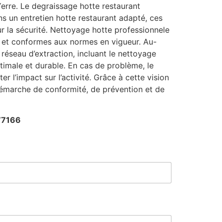
Yerre. Le degraissage hotte restaurant
ns un entretien hotte restaurant adapté, ces
 la sécurité. Nettoyage hotte professionnele
es et conformes aux normes en vigueur. Au-
éseau d’extraction, incluant le nettoyage
timale et durable. En cas de problème, le
r l’impact sur l’activité. Grâce à cette vision
émarche de conformité, de prévention et de
77166
M
e
s
s
a
g
e
*
M