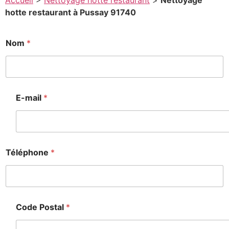
Accueil
>
Nettoyage hotte restaurant
>
Nettoyage
hotte restaurant à Pussay 91740
E
Nom
*
-
a
i
l
E-mail
*
é
l
é
p
h
o
Téléphone
*
n
e
*
Code Postal
*