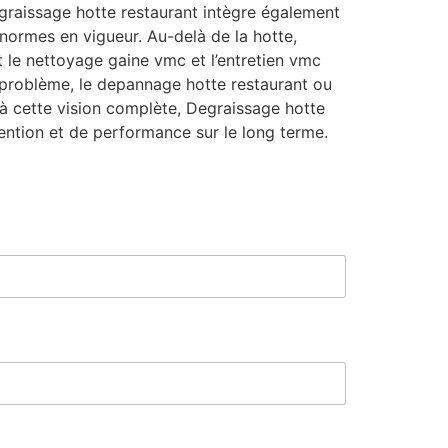
graissage hotte restaurant intègre également
 normes en vigueur. Au-delà de la hotte,
 le nettoyage gaine vmc et l’entretien vmc
e problème, le depannage hotte restaurant ou
ce à cette vision complète, Degraissage hotte
ntion et de performance sur le long terme.
*
N
o
m
C
o
d
e