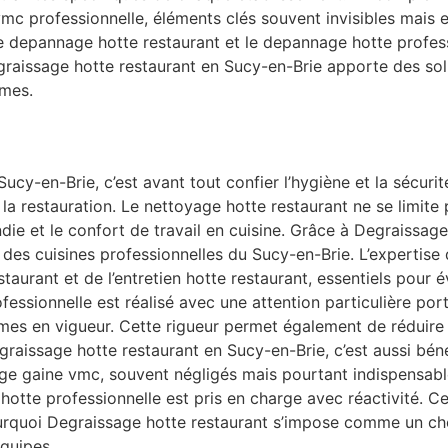
 vmc professionnelle, éléments clés souvent invisibles mais
le depannage hotte restaurant et le depannage hotte profes
egraissage hotte restaurant en Sucy-en-Brie apporte des sol
rmes.
ucy-en-Brie, c’est avant tout confier l’hygiène et la sécur
a restauration. Le nettoyage hotte restaurant ne se limite p
cendie et le confort de travail en cuisine. Grâce à Degraissa
des cuisines professionnelles du Sucy-en-Brie. L’expertise
taurant et de l’entretien hotte restaurant, essentiels pour é
fessionnelle est réalisé avec une attention particulière port
mes en vigueur. Cette rigueur permet également de réduire l
raissage hotte restaurant en Sucy-en-Brie, c’est aussi bén
yage gaine vmc, souvent négligés mais pourtant indispensab
otte professionnelle est pris en charge avec réactivité. C
urquoi Degraissage hotte restaurant s’impose comme un cho
équipes.