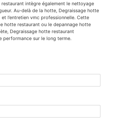
 restaurant intègre également le nettoyage
igueur. Au-delà de la hotte, Degraissage hotte
et l’entretien vmc professionnelle. Cette
ge hotte restaurant ou le depannage hotte
mplète, Degraissage hotte restaurant
e performance sur le long terme.
*
C
o
d
e
E
-
m
a
i
l