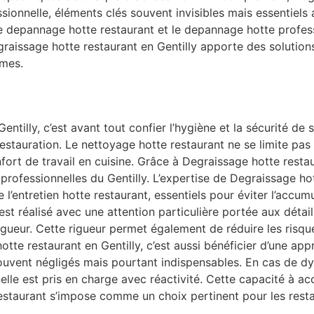
ssionnelle, éléments clés souvent invisibles mais essentie
le depannage hotte restaurant et le depannage hotte profes
egraissage hotte restaurant en Gentilly apporte des solution
rmes.
entilly, c’est avant tout confier l’hygiène et la sécurité de
stauration. Le nettoyage hotte restaurant ne se limite pas 
 confort de travail en cuisine. Grâce à Degraissage hotte res
 professionnelles du Gentilly. L’expertise de Degraissage ho
 l’entretien hotte restaurant, essentiels pour éviter l’accum
st réalisé avec une attention particulière portée aux détails
gueur. Cette rigueur permet également de réduire les risque
te restaurant en Gentilly, c’est aussi bénéficier d’une app
ouvent négligés mais pourtant indispensables. En cas de d
lle est pris en charge avec réactivité. Cette capacité à a
staurant s’impose comme un choix pertinent pour les resta